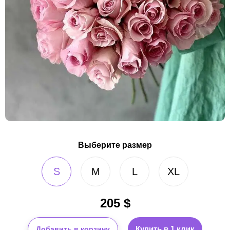
Выберите размер
S
M
L
XL
205
$
Купить в 1 клик
Добавить в корзину