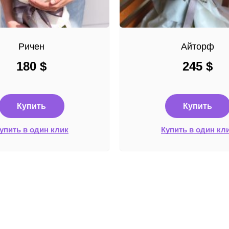
Ричен
Айторф
180
$
245
$
Купить
Купить
упить в один клик
Купить в один кл