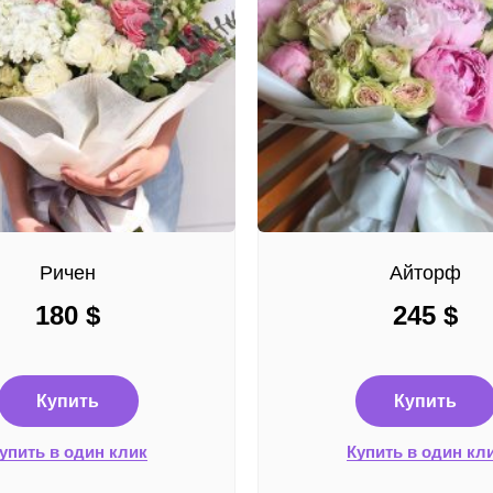
Ричен
Айторф
180
$
245
$
Купить
Купить
упить в один клик
Купить в один кл