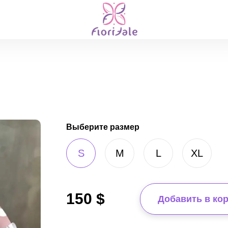
Выберите размер
S
M
L
XL
150
$
Добавить в ко