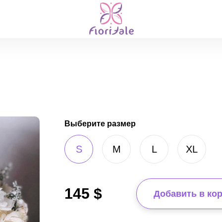
Выберите размер
S
M
L
XL
145
$
Добавить в ко