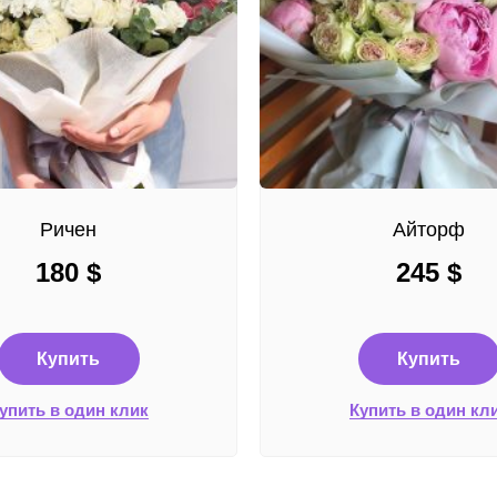
Ричен
Айторф
180
$
245
$
Купить
Купить
упить в один клик
Купить в один кл