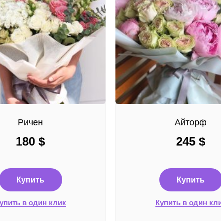
Ричен
Айторф
180
$
245
$
Купить
Купить
упить в один клик
Купить в один кл